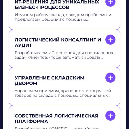
ИТ-РЕШЕНИЯ ДЛЯ УНИКАЛЬНЫХ
БИЗНЕС-ПРОЦЕССОВ
Изучаем работу склада, находим проблемы и
предлагаем решения с помощью
современных технологий. Помогаем
принимать правильные решения,
оптимизировать процессы и зарабатывать
больше
ЛОГИСТИЧЕСКИЙ КОНСАЛТИНГ И
АУДИТ
Разрабатываем ИТ-решения для специальных
задач клиентов, чтобы автоматизировать
нестандартные процессы и повысить
эффективность бизнеса
УПРАВЛЕНИЕ СКЛАДСКИМ
ДВОРОМ
Управляем приемом, хранением и отгрузкой
товаров на складе с помощью специальных
систем. Помогаем сделать управление
складом удобнее и быстрее, повышаем
своевременность выполнения задач
СОБСТВЕННАЯ ЛОГИСТИЧЕСКАЯ
ПЛАТФОРМА
Разрабатываем KONCRIT — российскую