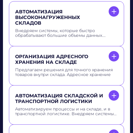
Не волнуйтесь, если пропустите звонок, мы
АВТОМАТИЗАЦИЯ
ВЫСОКОНАГРУЖЕННЫХ
обязательно
перезвоним еще раз!
СКЛАДОВ
Внедряем системы, которые быстро
обрабатывают большие объемы данных.
Помогаем клиентам ускорить сборку заказов
и уменьшать вероятность ошибки
ОРГАНИЗАЦИЯ АДРЕСНОГО
ХРАНЕНИЯ НА СКЛАДЕ
Предлагаем решения для точного хранения
товаров внутри склада. Адресное хранение
помогает лучше контролировать товары,
быстрее находить и собирать их, что повышает
эффективность работы склада
АВТОМАТИЗАЦИЯ СКЛАДСКОЙ И
ТРАНСПОРТНОЙ ЛОГИСТИКИ
Автоматизируем процессы и на складе, и в
транспортной логистике. Внедряем системы
управления запасами, заказами и
транспортом, что делает всю логистику более
эффективной