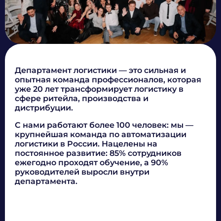
Ссылка на резюме
или
прикрепите файл
(DOC, DOCX, PDF, не более 5 МБ)
Дополнительные сведения
Департамент логистики — это сильная и
опытная команда профессионалов, которая
уже 20 лет трансформирует логистику в
сфере ритейла, производства и
дистрибуции.
Даю
согласие
на обработку персональных данных
С нами работают более 100 человек: мы —
крупнейшая команда по автоматизации
Политика обработки персональных данных
логистики в России. Нацелены на
Я
согласен
на получение рекламно-информационных
рассылок
постоянное развитие: 85% сотрудников
ежегодно проходят обучение, а 90%
Oтправить
руководителей выросли внутри
Благодарим за заявку!
департамента.
После обработки заявки с вами свяжется наш
специалист.