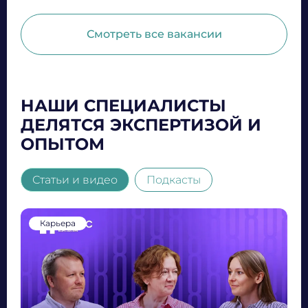
Смотреть все вакансии
НАШИ СПЕЦИАЛИСТЫ
ДЕЛЯТСЯ ЭКСПЕРТИЗОЙ И
ОПЫТОМ
Статьи и видео
Подкасты
Talk it Easy with KORUS
Как найти работу в 2026 году и
не сойти с ума. Часть II
Карьера
Катя Каморина
Даниэль Ануприенко
Настя Сигуа