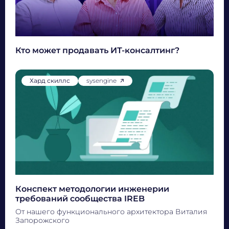
00:00
30:38
10
1x
10
Кто может продавать ИТ-консалтинг?
Хард скиллс
sysengine
Конспект методологии инженерии
требований сообщества IREB
От нашего функционального архитектора Виталия
Запорожского