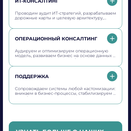
ИТ-КОНСАЛТИНГ
Не волнуйтесь, если пропустите звонок, мы
Проводим аудит ИТ-стратегий, разрабатываем
дорожные карты и целевую архитектуру,
обязательно
перезвоним еще раз!
реализуем импортозамещение ПО,
оптимизируем ИТ-затраты и повышаем
производительность за счёт цифровизации
человеческого капитала
ОПЕРАЦИОННЫЙ КОНСАЛТИНГ
Аудируем и оптимизируем операционную
модель, развиваем бизнес на основе данных с
аналитикой и машинным обучением,
сокращаем себестоимость и оптимизируем
запасы, улучшая эффективность финансового
учета и цепей поставок
ПОДДЕРЖКА
Сопровождаем системы любой кастомизации:
вникаем в бизнес‑процессы, стабилизируем и
дорабатываем решения, консультируем,
выполняем регламентные работы и устраняем
инциденты 24/7. Настраиваем сервис-деск,
назначаем персонального менеджера,
определяем SLA и оптимизируем стоимость.