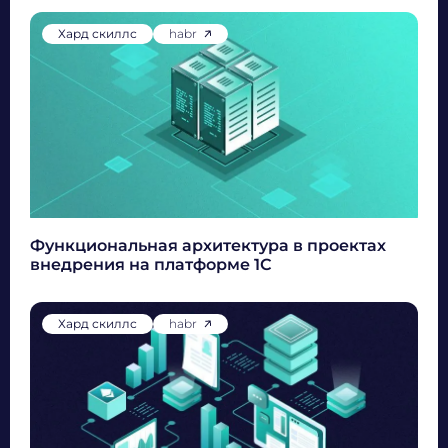
Хард скиллс
habr
Функциональная архитектура в проектах
внедрения на платформе 1С
Хард скиллс
habr