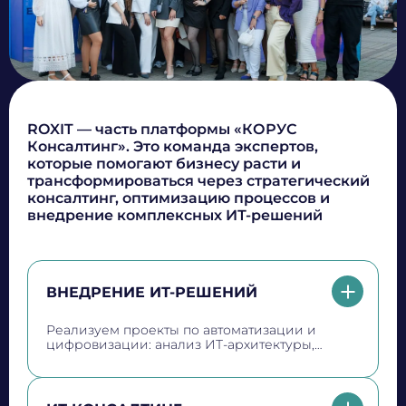
Ссылка на резюме
или
прикрепите файл
(DOC, DOCX, PDF, не более 5 МБ)
Дополнительные сведения
ROXIT — часть платформы «КОРУС
Консалтинг». Это команда экспертов,
которые помогают бизнесу расти и
трансформироваться через стратегический
консалтинг, оптимизацию процессов и
внедрение комплексных ИТ-решений
Даю
согласие
на обработку персональных данных
Политика обработки персональных данных
Я
согласен
на получение рекламно-информационных
рассылок
ВНЕДРЕНИЕ ИТ-РЕШЕНИЙ
Oтправить
Благодарим за заявку!
Реализуем проекты по автоматизации и
цифровизации: анализ ИТ-архитектуры,
внедрение ERP, BI и других систем,
управление программами, поддержка ИТ-
После обработки заявки с вами свяжется наш
ландшафта и построение финансового учёта
для повышения эффективности бизнеса
специалист.