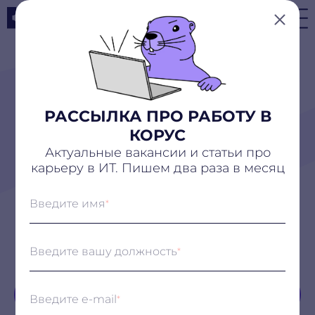
Отправить резюме
СТАТЬИ
ПРО РАЗВИТИЕ
РАССЫЛКА ПРО РАБОТУ В
КОРУС
СОФТ СКИЛЛС
Актуальные вакансии и статьи про
ФИО
Telegram
карьеру в ИТ. Пишем два раза в месяц
Введите имя
*
Телефон
Корпоративный E-mail
Главная
Блог
Софт скиллс
Введите вашу должность
*
Желаемая должность
Софт скиллс
Введите e-mail
*