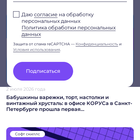
Ссылка на резюме
Даю
согласие
на обработку
или
прикрепите файл
(DOC, DOCX, PDF, не более 5 МБ)
Софт скиллс
персональных данных
Политика обработки персональных
данных
Дополнительные сведения
Защита от спама reCAPTCHA —
Конфиденциальность
и
Условия использования
.
Подписаться
Даю
согласие
на обработку персональных данных
Политика обработки персональных данных
2 июля 2026 года
Я
согласен
на получение рекламно-информационных
рассылок
Бабушкины варежки, торт, настолки и
винтажный хрусталь: в офисе КОРУСа в Санкт-
Oтправить
Петербурге прошла первая
Благодарим за заявку!
благотворительная ярмарка
После обработки заявки с вами свяжется наш
Софт скиллс
специалист.