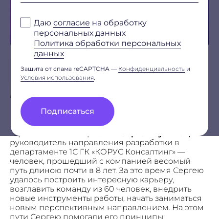
Ссылка на резюме
Даю
согласие
на обработку
или
прикрепите файл
(DOC, DOCX, PDF, не более 5 МБ)
персональных данных
Политика обработки персональных
данных
Дополнительные сведения
Автор
Защита от спама reCAPTCHA —
Конфиденциальность
и
Сергей Сулимов
Условия использования
.
руководитель направления разработки
Подписаться
Даю
согласие
на обработку персональных данных
Герой нашего интервью —
Сергей Сулимов,
Политика обработки персональных данных
руководитель направления разработки в
Я
согласен
на получение рекламно-информационных
рассылок
департаменте 1С ГК «КОРУС Консалтинг» —
человек, прошедший с компанией весомый
Oтправить
путь длиною почти в 8 лет. За это время Сергею
Благодарим за заявку!
удалось построить интересную карьеру,
возглавить команду из 60 человек, внедрить
новые инструменты работы, начать заниматься
После обработки заявки с вами свяжется наш
новым перспективным направлением. На этом
пути Сергею помогали его принципы:
специалист.