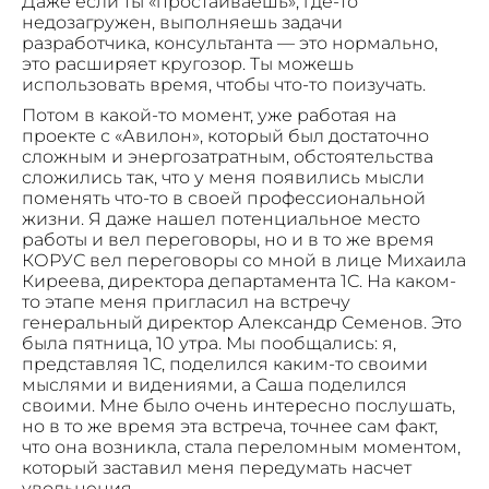
Даже если ты «простаиваешь», где-то
недозагружен, выполняешь задачи
разработчика, консультанта — это нормально,
это расширяет кругозор. Ты можешь
использовать время, чтобы что-то поизучать.
Потом в какой-то момент, уже работая на
проекте с «Авилон», который был достаточно
сложным и энергозатратным, обстоятельства
сложились так, что у меня появились мысли
поменять что-то в своей профессиональной
жизни. Я даже нашел потенциальное место
работы и вел переговоры, но и в то же время
КОРУС вел переговоры со мной в лице Михаила
Киреева, директора департамента 1С. На каком-
то этапе меня пригласил на встречу
генеральный директор Александр Семенов. Это
была пятница, 10 утра. Мы пообщались: я,
представляя 1С, поделился каким-то своими
мыслями и видениями, а Саша поделился
своими. Мне было очень интересно послушать,
но в то же время эта встреча, точнее сам факт,
что она возникла, стала переломным моментом,
который заставил меня передумать насчет
увольнения.