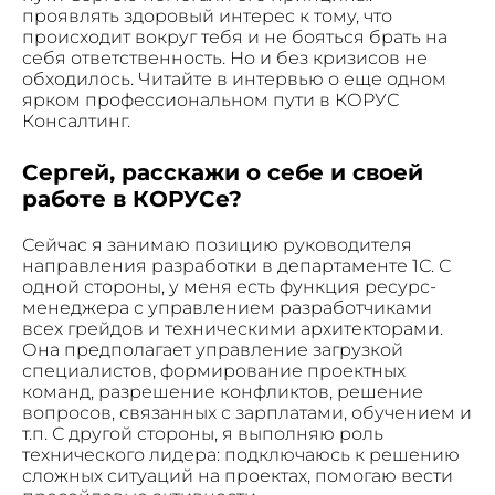
проявлять здоровый интерес к тому, что
происходит вокруг тебя и не бояться брать на
Не волнуйтесь, если пропустите звонок, мы
себя ответственность. Но и без кризисов не
обязательно
перезвоним еще раз!
обходилось. Читайте в интервью о еще одном
ярком профессиональном пути в КОРУС
Консалтинг.
Сергей, расскажи о себе и своей
работе в КОРУСе?
Сейчас я занимаю позицию руководителя
направления разработки в департаменте 1С. С
одной стороны, у меня есть функция ресурс-
менеджера с управлением разработчиками
всех грейдов и техническими архитекторами.
Она предполагает управление загрузкой
специалистов, формирование проектных
команд, разрешение конфликтов, решение
вопросов, связанных с зарплатами, обучением и
т.п. С другой стороны, я выполняю роль
технического лидера: подключаюсь к решению
сложных ситуаций на проектах, помогаю вести